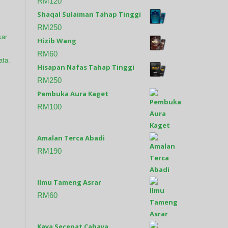
RM
120
Shaqal Sulaiman Tahap Tinggi
RM
250
kar
Hizib Wang
RM
60
ata.
Hisapan Nafas Tahap Tinggi
RM
250
Pembuka Aura Kaget
RM
100
Amalan Terca Abadi
RM
190
Ilmu Tameng Asrar
RM
60
Kaya Secepat Cahaya