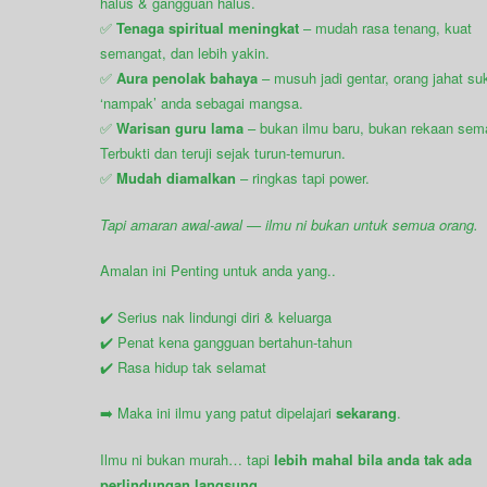
halus & gangguan halus.
✅
Tenaga spiritual meningkat
– mudah rasa tenang, kuat
semangat, dan lebih yakin.
✅
Aura penolak bahaya
– musuh jadi gentar, orang jahat su
‘nampak’ anda sebagai mangsa.
✅
Warisan guru lama
– bukan ilmu baru, bukan rekaan sem
Terbukti dan teruji sejak turun-temurun.
✅
Mudah diamalkan
– ringkas tapi power.
Tapi amaran awal-awal — ilmu ni bukan untuk semua orang.
Amalan ini Penting untuk anda yang..
✔️ Serius nak lindungi diri & keluarga
✔️ Penat kena gangguan bertahun-tahun
✔️ Rasa hidup tak selamat
➡️ Maka ini ilmu yang patut dipelajari
sekarang
.
Ilmu ni bukan murah… tapi
lebih mahal bila anda tak ada
perlindungan langsung.