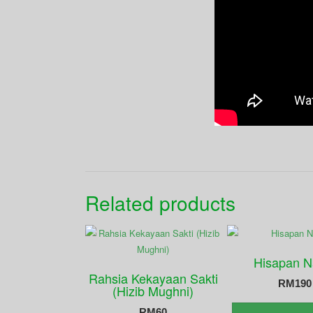
Related products
Hisapan N
Rahsia Kekayaan Sakti
RM
190
(Hizib Mughni)
RM
60