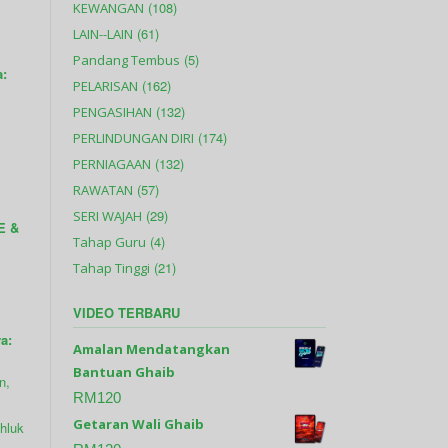
(108)
KEWANGAN
(61)
LAIN--LAIN
(5)
Pandang Tembus
a:
(162)
PELARISAN
(132)
PENGASIHAN
(174)
PERLINDUNGAN DIRI
(132)
PERNIAGAAN
(57)
RAWATAN
(29)
SERI WAJAH
E &
(4)
Tahap Guru
(21)
Tahap Tinggi
VIDEO TERBARU
a:
Amalan Mendatangkan
Bantuan Ghaib
n,
RM
120
Getaran Wali Ghaib
khluk