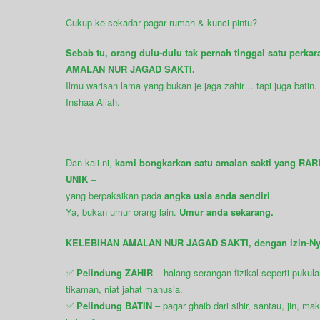
Cukup ke sekadar pagar rumah & kunci pintu?
Sebab tu, orang dulu-dulu tak pernah tinggal satu perkar
AMALAN NUR JAGAD SAKTI.
Ilmu warisan lama yang bukan je jaga zahir… tapi juga batin.
Inshaa Allah.
Dan kali ni,
kami bongkarkan satu amalan sakti yang RAR
UNIK
–
yang berpaksikan pada
angka usia anda sendiri
.
Ya, bukan umur orang lain.
Umur anda sekarang.
KELEBIHAN AMALAN NUR JAGAD SAKTI, dengan izin-Ny
✅
Pelindung ZAHIR
– halang serangan fizikal seperti pukula
tikaman, niat jahat manusia.
✅
Pelindung BATIN
– pagar ghaib dari sihir, santau, jin, ma