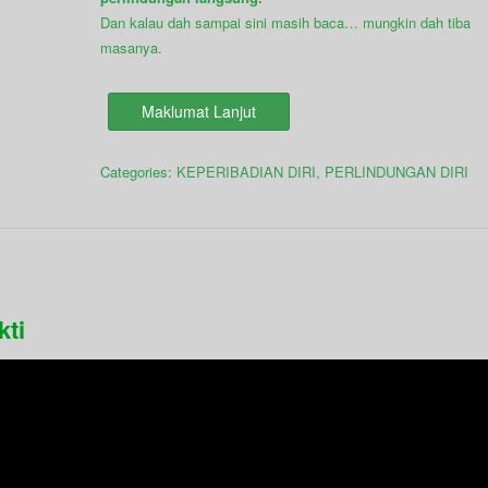
Dan kalau dah sampai sini masih baca… mungkin dah tiba
masanya.
Maklumat Lanjut
Categories:
KEPERIBADIAN DIRI
,
PERLINDUNGAN DIRI
kti