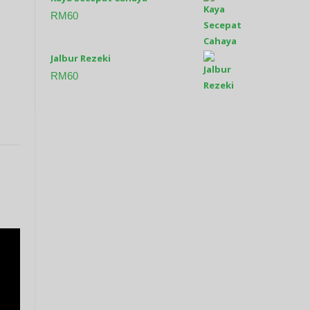
RM
60
Jalbur Rezeki
RM
60