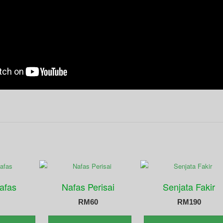
afas
Nafas Perisai
Senjata Fakir
RM
60
RM
190