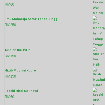
RM
60
Ilmu Maharaja Asma' Tahap Tinggi
RM
250
Amalan Ibu Pitih
RM
150
Hizib Mughni Kubro
RM
190
Rezeki Hissi Maknawi
RM
60