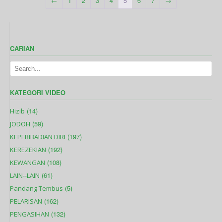
←
1
2
3
4
5
6
7
→
CARIAN
KATEGORI VIDEO
(14)
Hizib
(59)
JODOH
(197)
KEPERIBADIAN DIRI
(192)
KEREZEKIAN
(108)
KEWANGAN
(61)
LAIN--LAIN
(5)
Pandang Tembus
(162)
PELARISAN
(132)
PENGASIHAN