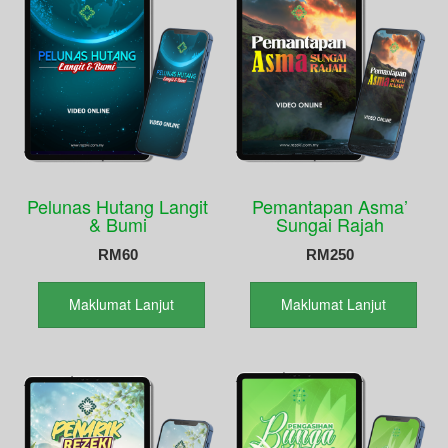
Pelunas Hutang Langit
Pemantapan Asma’
& Bumi
Sungai Rajah
RM
60
RM
250
Maklumat Lanjut
Maklumat Lanjut