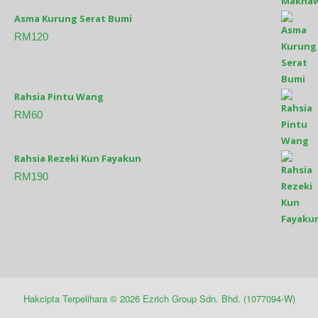
Asma Kurung Serat Bumi
RM
120
Rahsia Pintu Wang
RM
60
Rahsia Rezeki Kun Fayakun
RM
190
Hakcipta Terpelihara ©
2026
Ezrich Group Sdn. Bhd. (1077094-W)