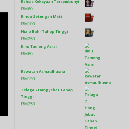
Rahsia Kekayaan Tersembunyi
RM
60
Rindu Setengah Mati
RM
100
Hizib Bahr Tahap Tinggi
RM
250
Ilmu Tameng Asrar
RM
60
Rawatan Asmaulhusna
RM
190
Telaga 7 Hang Jebat Tahap
Tinggi
RM
250