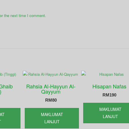
or the next time I comment.
Ghaib
Rahsia Al-Hayyun Al-
Hisapan Nafas
)
Qayyum
RM
190
RM
80
MAKLUMAT
AT
MAKLUMAT
LANJUT
T
LANJUT