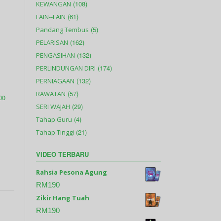
(108)
KEWANGAN
(61)
LAIN--LAIN
(5)
Pandang Tembus
(162)
PELARISAN
(132)
PENGASIHAN
(174)
PERLINDUNGAN DIRI
(132)
PERNIAGAAN
(57)
RAWATAN
00
(29)
SERI WAJAH
(4)
Tahap Guru
(21)
Tahap Tinggi
VIDEO TERBARU
Rahsia Pesona Agung
RM
190
Zikir Hang Tuah
RM
190