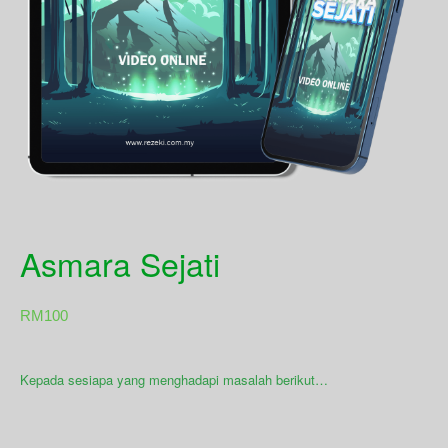
Asmara Sejati
RM
100
Kepada sesiapa yang menghadapi masalah berikut…