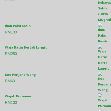
Ilmu Paku Kasih
RM
100
Waja Batin Bertali Langit
RM
250
Kod Penjana Wang
RM
60
Wajah Purnama
RM
100