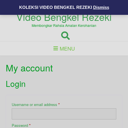
Skip
0192551090
KOLEKSI VIDEO BENGKEL REZEKI
Dismiss
to
Video Bengkel Rezeki
content
Membongkar Rahsia Amalan Kerohanian
MENU
My account
Login
Required
Username or email address
*
Required
Password
*