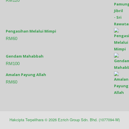
RM
120
Pengasihan Melalui Mimpi
RM
60
Gendam Mahabbah
RM
100
Amalan Payung Allah
RM
60
Hakcipta Terpelihara ©
2026
Ezrich Group Sdn. Bhd. (1077094-W)