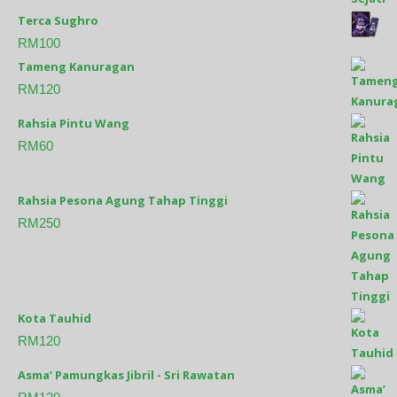
Terca Sughro
RM
100
Tameng Kanuragan
RM
120
Rahsia Pintu Wang
RM
60
Rahsia Pesona Agung Tahap Tinggi
RM
250
Kota Tauhid
RM
120
Asma’ Pamungkas Jibril - Sri Rawatan